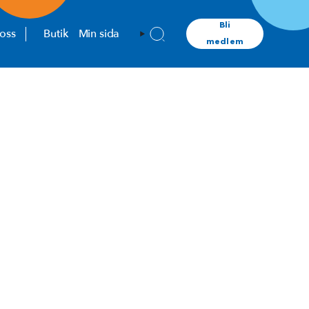
Bli
oss
Butik
Min sida
medlem