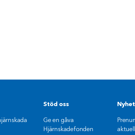
Stöd oss
Nyhet
hjärnskada
Ge en gåva
Prenum
Hjärnskadefonden
aktuel