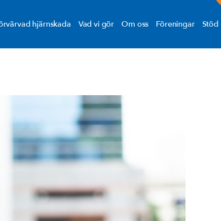
örvärvad hjärnskada
Vad vi gör
Om oss
Föreningar
Stöd 