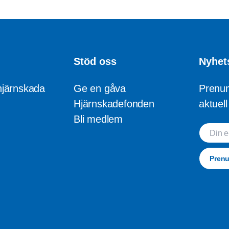
Stöd oss
Nyhet
hjärnskada
Ge en gåva
Prenum
Hjärnskadefonden
aktuel
Bli medlem
Din e-p
Pren