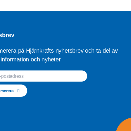
sbrev
erera på Hjärnkrafts nyhetsbrev och ta del av
l information och nyheter
ostadress
umerera