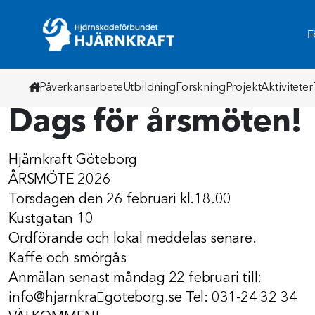
F
Påverkansarbete
Utbildning
Forskning
Projekt
Aktiviteter
Aktuellt - Hem
Dags för årsmöten!
Hjärnkraft Göteborg
ÅRSMÖTE 2026
Torsdagen den 26 februari kl.18.00
Kustgatan 10
Ordförande och lokal meddelas senare.
Kaffe och smörgås
Anmälan senast måndag 22 februari till:
info@hjarnkra􀅌goteborg.se Tel: 031-24 32 34