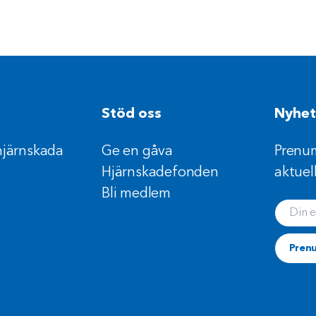
Stöd oss
Nyhet
hjärnskada
Ge en gåva
Prenum
Hjärnskadefonden
aktuel
Bli medlem
Din e-
Pren