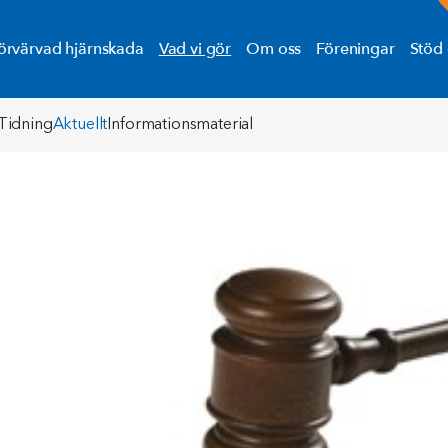
örvärvad hjärnskada
Vad vi gör
Om oss
Föreningar
Stöd 
Tidning
Aktuellt
Informationsmaterial