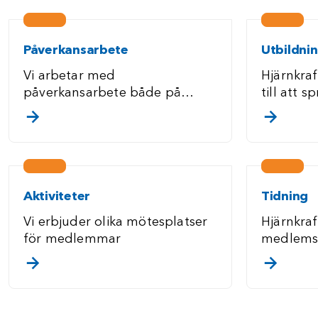
Påverkansarbete
Utbildni
Vi arbetar med
Hjärnkraf
påverkansarbete både på
till att 
regional och lokal nivå.
konsekve
. klicka/touch för att läsa mer
. klick
hjärnska
Aktiviteter
Tidning
Vi erbjuder olika mötesplatser
Hjärnkraf
för medlemmar
medlems
. klicka/touch för att läsa mer
. klick