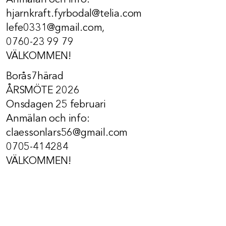
Anmälan och info:
hjarnkraft.fyrbodal@telia.com
lefe0331@gmail.com,
0760-23 99 79
VÄLKOMMEN!
Borås7härad
ÅRSMÖTE 2026
Onsdagen 25 februari
Anmälan och info:
claessonlars56@gmail.com
0705-414284
VÄLKOMMEN!