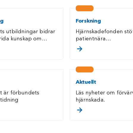
ng
Forskning
ts utbildningar bidrar
Hjärnskadefonden stö
sprida kunskap om
patientnära
nser efter förvärvad
hjärnskadeforskning
a/touch för att läsa mer
. klicka/touch för at
da.
Aktuellt
t är förbundets
Läs nyheter om förvä
tidning
hjärnskada.
a/touch för att läsa mer
. klicka/touch för at