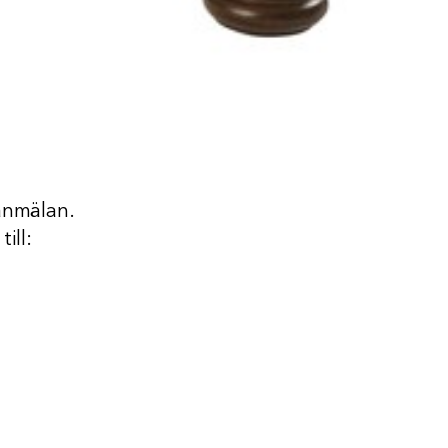
 anmälan.
ill: