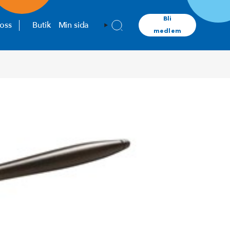
Bli
oss
Butik
Min sida
medlem