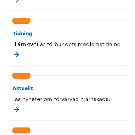
. klicka/touch för att läsa mer
Tidning
Hjärnkraft är förbundets medlemstidning
. klicka/touch för att läsa mer
Aktuellt
Läs nyheter om förvärvad hjärnskada.
. klicka/touch för att läsa mer