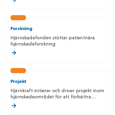
Forskning
Hjärnskadefonden stöttar patientnära
hjärnskadeforskning
. klicka/touch för att läsa mer
Projekt
Hjärnkraft initierar och driver projekt inom
hjärnskadeområdet för att förbättra
situationen för personer med förvärvad
. klicka/touch för att läsa mer
hjärnskada och deras anhöriga. Vi finns