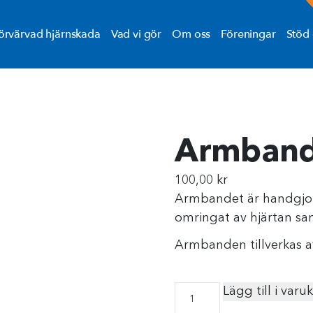
örvärvad hjärnskada
Vad vi gör
Om oss
Föreningar
Stöd 
Armban
100,00
kr
Armbandet är handgjor
omringat av hjärtan sam
Armbanden tillverkas av
Lägg till i varu