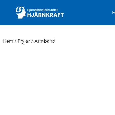
F
Hem
/
Prylar
/ Armband