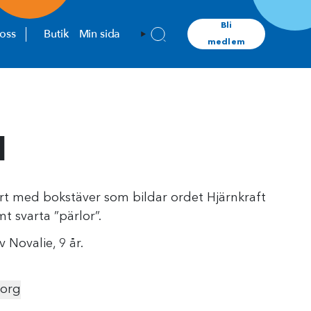
Bli
oss
Butik
Min sida
medlem
d
t med bokstäver som bildar ordet Hjärnkraft
t svarta ”pärlor”.
 Novalie, 9 år.
korg