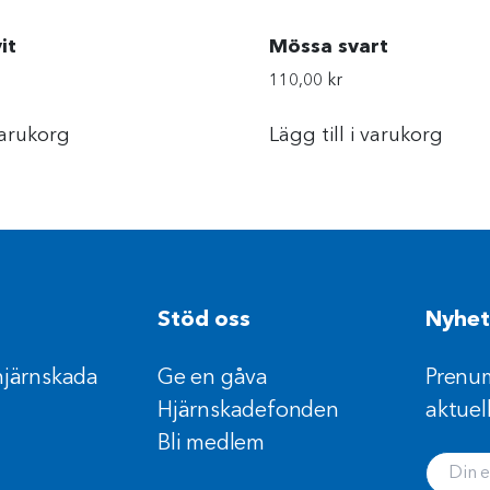
it
Mössa svart
110,00
kr
 varukorg
Lägg till i varukorg
Stöd oss
Nyhet
hjärnskada
Ge en gåva
Prenum
Hjärnskadefonden
aktuel
Bli medlem
Din e-