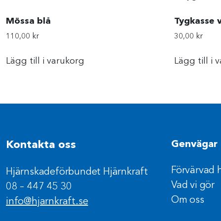
Mössa blå
Tygkasse v
110,00
kr
30,00
kr
Lägg till i varukorg
Lägg till i
Kontakta oss
Genvägar
Förvärvad 
Hjärnskadeförbundet Hjärnkraft
Vad vi gör
08 – 447 45 30
Om oss
info@hjarnkraft.se