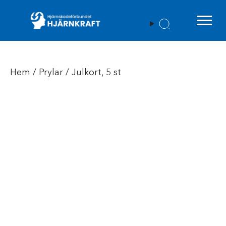
Menu t
Hem
/
Prylar
/ Julkort, 5 st