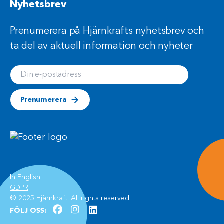
Nyhetsbrev
Prenumerera på Hjärnkrafts nyhetsbrev och
ta del av aktuell information och nyheter
Din e-postadress
Prenumerera
(Öppnas i ett nytt fönster)
In English
(Öppnas i ett nytt fönster)
GDPR
© 2025 Hjärnkraft. All rights reserved.
facebook (Öppnas i ett nytt fönster)
instagram (Öppnas i ett nytt fön
linkedln (Öppnas i ett nytt fö
FÖLJ OSS: