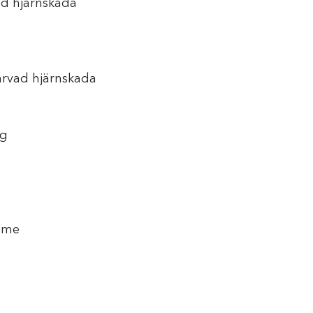
ad hjärnskada
rvad hjärnskada
ig
Home