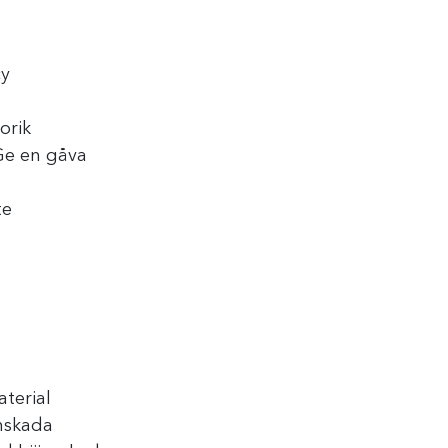
cy
orik
Ge en gåva
te
terial
nskada