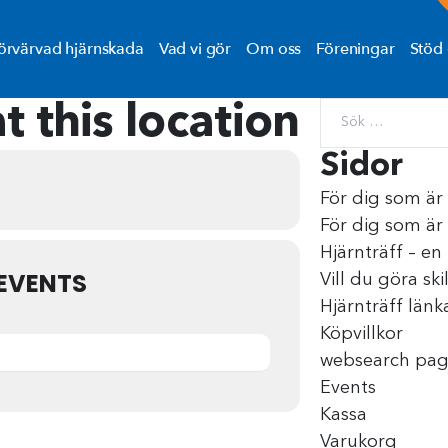
örvärvad hjärnskada
Vad vi gör
Om oss
Föreningar
Stöd 
t this location
Sidor
För dig som är
För dig som är
Hjärnträff – e
EVENTS
Vill du göra ski
Hjärnträff länk
Köpvillkor
websearch pa
Events
Kassa
Varukorg