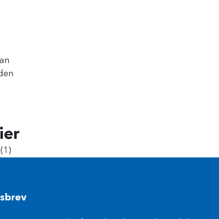
an
den
ier
(1)
sbrev