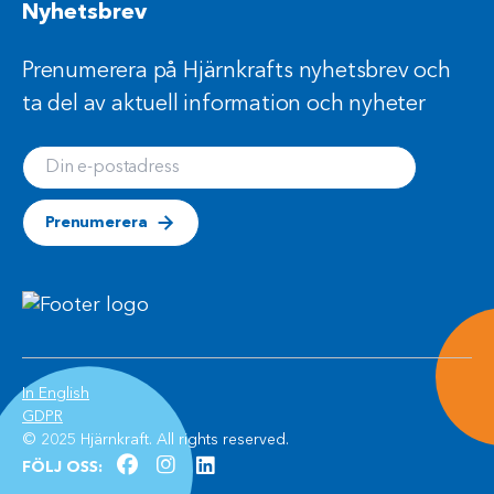
Nyhetsbrev
Prenumerera på Hjärnkrafts nyhetsbrev och
ta del av aktuell information och nyheter
Din e-postadress
Prenumerera
(Öppnas i ett nytt fönster)
In English
(Öppnas i ett nytt fönster)
GDPR
© 2025 Hjärnkraft. All rights reserved.
facebook (Öppnas i ett nytt fönster)
instagram (Öppnas i ett nytt fön
linkedln (Öppnas i ett nytt fö
FÖLJ OSS: