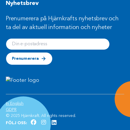
Nyhetsbrev
Prenumerera på Hjärnkrafts nyhetsbrev och
ta del av aktuell information och nyheter
Din e-postadress
Prenumerera
(Öppnas i ett nytt fönster)
In English
(Öppnas i ett nytt fönster)
GDPR
© 2025 Hjärnkraft. All rights reserved.
facebook (Öppnas i ett nytt fönster)
instagram (Öppnas i ett nytt fön
linkedln (Öppnas i ett nytt fö
FÖLJ OSS: