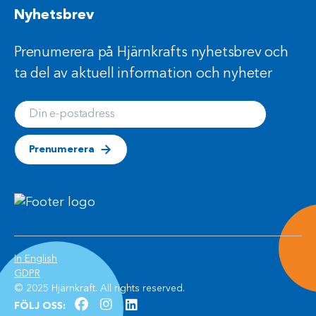
Nyhetsbrev
Prenumerera på Hjärnkrafts nyhetsbrev och
ta del av aktuell information och nyheter
Din e-postadress
Prenumerera
(Öppnas i ett nytt fönster)
In English
(Öppnas i ett nytt fönster)
GDPR
© 2025 Hjärnkraft. All rights reserved.
facebook (Öppnas i ett nytt fönster)
instagram (Öppnas i ett nytt fön
linkedln (Öppnas i ett nytt fö
FÖLJ OSS: