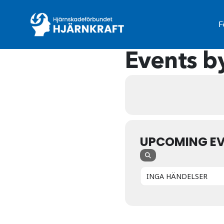
F
Events by
UPCOMING E
INGA HÄNDELSER