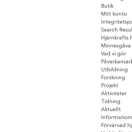
Butik
Mitt konto
Integritetsp
Search Resul
Hjärnkrafts h
Minnesgåva 
Vad vi gör
Påverkansar
Utbildning
Forskning
Projekt
Aktiviteter
Tidning
Aktuellt
Information
Förvärvad h