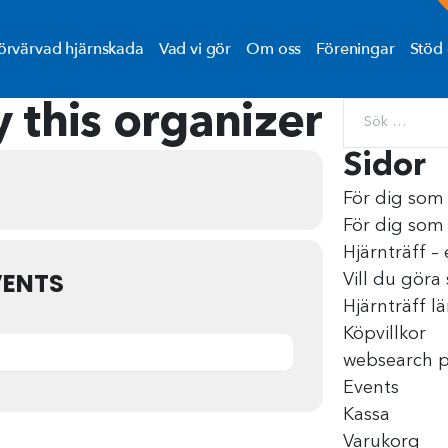
örvärvad hjärnskada
Vad vi gör
Om oss
Föreningar
Stöd 
 this organizer
Sidor
För dig som
För dig som
Hjärnträff –
VENTS
Vill du göra 
Hjärnträff l
Köpvillkor
websearch 
Events
Kassa
Varukorg