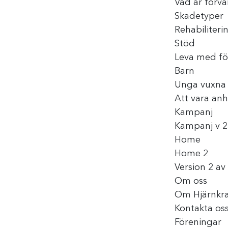
Vad är förv
Skadetyper
Rehabiliteri
Stöd
Leva med fö
Barn
Unga vuxna
Att vara anh
Kampanj
Kampanj v 2
Home
Home 2
Version 2 a
Om oss
Om Hjärnkra
Kontakta os
Föreningar