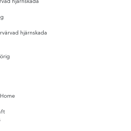
ärvad hjärnskada
ng
rvärvad hjärnskada
örig
v Home
ft
s