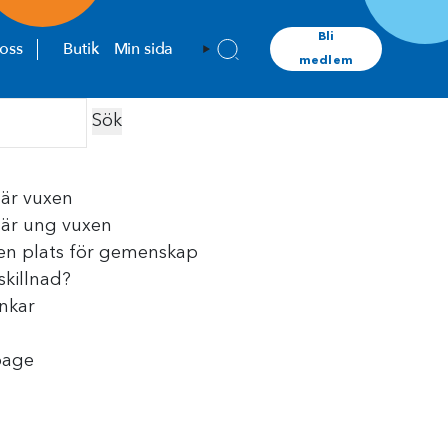
Bli
oss
Butik
Min sida
medlem
 är vuxen
 är ung vuxen
 en plats för gemenskap
skillnad?
änkar
page