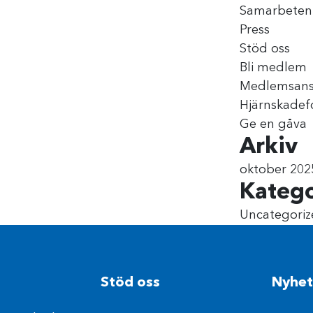
Samarbeten
Press
Stöd oss
Bli medlem
Medlemsan
Hjärnskade
Ge en gåva
Arkiv
oktober 202
Katego
Uncategoriz
Stöd oss
Nyhet