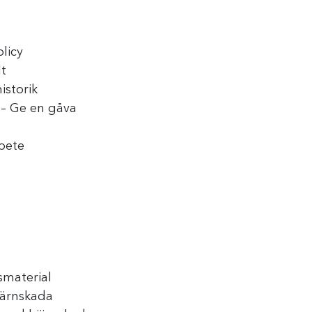
olicy
t
istorik
– Ge en gåva
bete
smaterial
järnskada