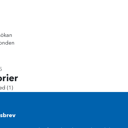
sökan
fonden
5
rier
ed
(1)
sbrev